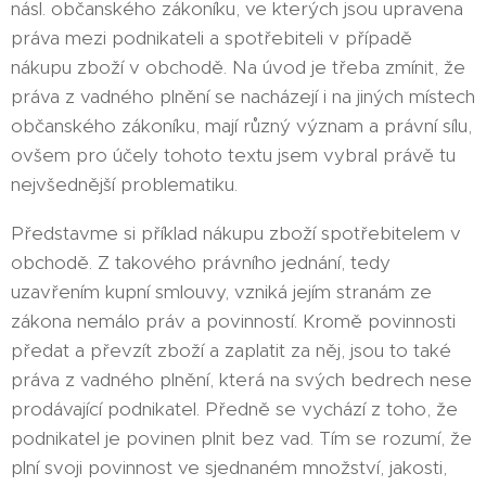
násl. občanského zákoníku, ve kterých jsou upravena
práva mezi podnikateli a spotřebiteli v případě
nákupu zboží v obchodě. Na úvod je třeba zmínit, že
práva z vadného plnění se nacházejí i na jiných místech
občanského zákoníku, mají různý význam a právní sílu,
ovšem pro účely tohoto textu jsem vybral právě tu
nejvšednější problematiku.
Představme si příklad nákupu zboží spotřebitelem v
obchodě. Z takového právního jednání, tedy
uzavřením kupní smlouvy, vzniká jejím stranám ze
zákona nemálo práv a povinností. Kromě povinnosti
předat a převzít zboží a zaplatit za něj, jsou to také
práva z vadného plnění, která na svých bedrech nese
prodávající podnikatel. Předně se vychází z toho, že
podnikatel je povinen plnit bez vad. Tím se rozumí, že
plní svoji povinnost ve sjednaném množství, jakosti,