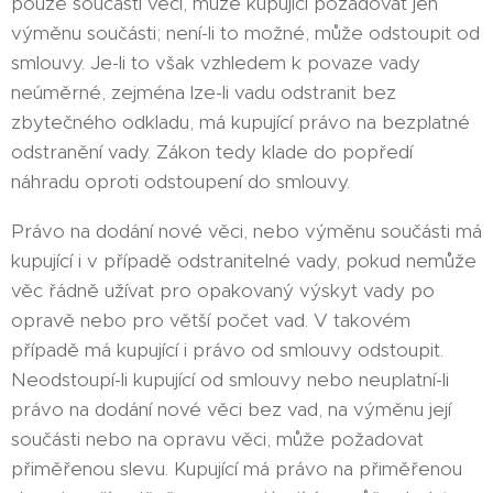
pouze součásti věci, může kupující požadovat jen
výměnu součásti; není-li to možné, může odstoupit od
smlouvy. Je-li to však vzhledem k povaze vady
neúměrné, zejména lze-li vadu odstranit bez
zbytečného odkladu, má kupující právo na bezplatné
odstranění vady. Zákon tedy klade do popředí
náhradu oproti odstoupení do smlouvy.
Právo na dodání nové věci, nebo výměnu součásti má
kupující i v případě odstranitelné vady, pokud nemůže
věc řádně užívat pro opakovaný výskyt vady po
opravě nebo pro větší počet vad. V takovém
případě má kupující i právo od smlouvy odstoupit.
Neodstoupí-li kupující od smlouvy nebo neuplatní-li
právo na dodání nové věci bez vad, na výměnu její
součásti nebo na opravu věci, může požadovat
přiměřenou slevu. Kupující má právo na přiměřenou