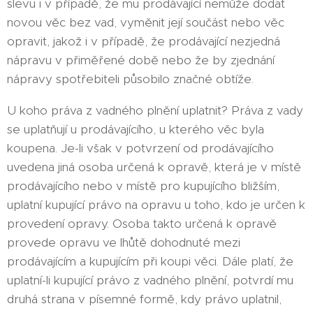
slevu i v případě, že mu prodávající nemůže dodat
novou věc bez vad, vyměnit její součást nebo věc
opravit, jakož i v případě, že prodávající nezjedná
nápravu v přiměřené době nebo že by zjednání
nápravy spotřebiteli působilo značné obtíže.
U koho práva z vadného plnění uplatnit? Práva z vady
se uplatňují u prodávajícího, u kterého věc byla
koupena. Je-li však v potvrzení od prodávajícího
uvedena jiná osoba určená k opravě, která je v místě
prodávajícího nebo v místě pro kupujícího bližším,
uplatní kupující právo na opravu u toho, kdo je určen k
provedení opravy. Osoba takto určená k opravě
provede opravu ve lhůtě dohodnuté mezi
prodávajícím a kupujícím při koupi věci. Dále platí, že
uplatní-li kupující právo z vadného plnění, potvrdí mu
druhá strana v písemné formě, kdy právo uplatnil,