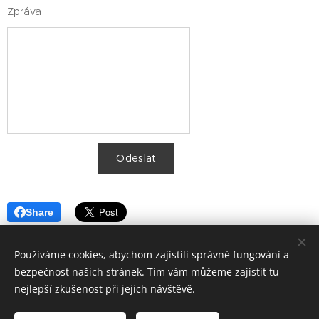
Zpráva
Odeslat
Share
Používáme cookies, abychom zajistili správné fungování a
bezpečnost našich stránek. Tím vám můžeme zajistit tu
nejlepší zkušenost při jejich návštěvě.
advokatikh.cz