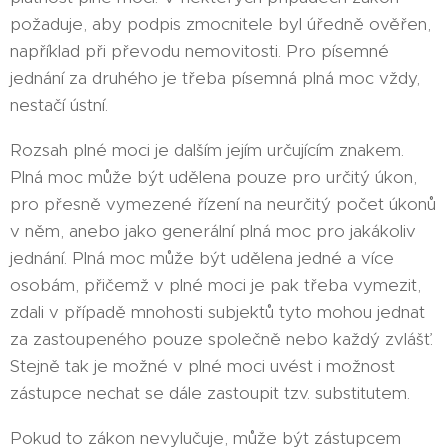
požaduje, aby podpis zmocnitele byl úředně ověřen,
například při převodu nemovitosti. Pro písemné
jednání za druhého je třeba písemná plná moc vždy,
nestačí ústní.
Rozsah plné moci je dalším jejím určujícím znakem.
Plná moc může být udělena pouze pro určitý úkon,
pro přesně vymezené řízení na neurčitý počet úkonů
v něm, anebo jako generální plná moc pro jakákoliv
jednání. Plná moc může být udělena jedné a více
osobám, přičemž v plné moci je pak třeba vymezit,
zdali v případě mnohosti subjektů tyto mohou jednat
za zastoupeného pouze společně nebo každý zvlášť.
Stejně tak je možné v plné moci uvést i možnost
zástupce nechat se dále zastoupit tzv. substitutem.
Pokud to zákon nevylučuje, může být zástupcem