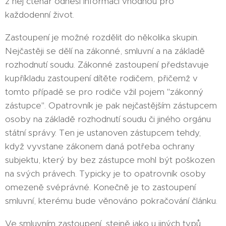
z něj čtenář odnesl informaci vhodnou pro
každodenní život.
Zastoupení je možné rozdělit do několika skupin.
Nejčastěji se dělí na zákonné, smluvní a na základě
rozhodnutí soudu. Zákonné zastoupení představuje
kupříkladu zastoupení dítěte rodičem, přičemž v
tomto případě se pro rodiče vžil pojem "zákonný
zástupce". Opatrovník je pak nejčastějším zástupcem
osoby na základě rozhodnutí soudu či jiného orgánu
státní správy. Ten je ustanoven zástupcem tehdy,
když vyvstane zákonem daná potřeba ochrany
subjektu, který by bez zástupce mohl být poškozen
na svých právech. Typicky je to opatrovník osoby
omezeně svéprávné. Konečně je to zastoupení
smluvní, kterému bude věnováno pokračování článku.
Ve smluvním zastoupení, stejně jako u jiných typů,