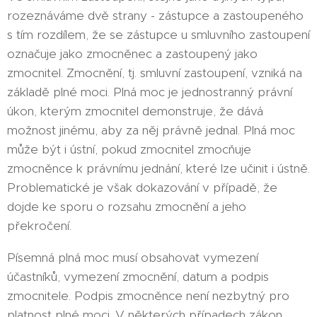
rozeznáváme dvě strany - zástupce a zastoupeného
s tím rozdílem, že se zástupce u smluvního zastoupení
označuje jako zmocněnec a zastoupený jako
zmocnitel. Zmocnění, tj. smluvní zastoupení, vzniká na
základě plné moci. Plná moc je jednostranný právní
úkon, kterým zmocnitel demonstruje, že dává
možnost jinému, aby za něj právně jednal. Plná moc
může být i ústní, pokud zmocnitel zmocňuje
zmocněnce k právnímu jednání, které lze učinit i ústně.
Problematické je však dokazování v případě, že
dojde ke sporu o rozsahu zmocnění a jeho
překročení.
Písemná plná moc musí obsahovat vymezení
účastníků, vymezení zmocnění, datum a podpis
zmocnitele. Podpis zmocněnce není nezbytný pro
platnost plné moci. V některých případech zákon