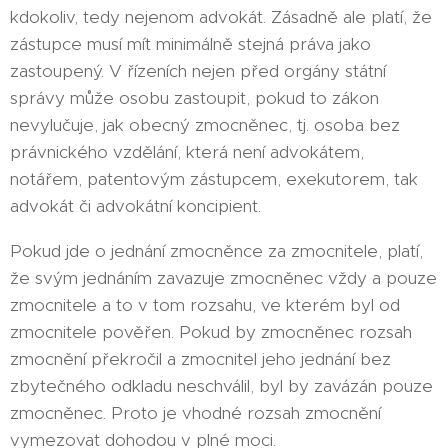
kdokoliv, tedy nejenom advokát. Zásadně ale platí, že
zástupce musí mít minimálně stejná práva jako
zastoupený. V řízeních nejen před orgány státní
správy může osobu zastoupit, pokud to zákon
nevylučuje, jak obecný zmocněnec, tj. osoba bez
právnického vzdělání, která není advokátem,
notářem, patentovým zástupcem, exekutorem, tak
advokát či advokátní koncipient.
Pokud jde o jednání zmocněnce za zmocnitele, platí,
že svým jednáním zavazuje zmocněnec vždy a pouze
zmocnitele a to v tom rozsahu, ve kterém byl od
zmocnitele pověřen. Pokud by zmocněnec rozsah
zmocnění překročil a zmocnitel jeho jednání bez
zbytečného odkladu neschválil, byl by zavázán pouze
zmocněnec. Proto je vhodné rozsah zmocnění
vymezovat dohodou v plné moci.