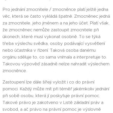
Pro jednání zmocnitele / zmocněnce platí ještě jedna
věc, která se často vykládá špatně. Zmocněnec jedná
za zmocnitele, jeho jménem a na jeho účet. Platí však,
že zmocněnec nemůže zastoupit zmocnitele při
úkonech, které musí vykonat osobně. To se týká
třeba výslechu svědka, osoby podávající vysvětlení
nebo účastníka v řízení. Taková osoba danému
orgánu sděluje to, co sama vnímala a interpretuje to.
Takovou výpověď zásadně nelze nahradit výslechem
zmocněnce.
Zastoupení lze dále šířeji vyložit i co do právní
pomoci. Každý může mít při téměř jakémkoliv jednání
při sobě osobu, která jí poskytuje právní pomoc.
Takové právo je zakotveno v Listě základní práv a
svobod, a ač právo na právní pomoc je výslovně