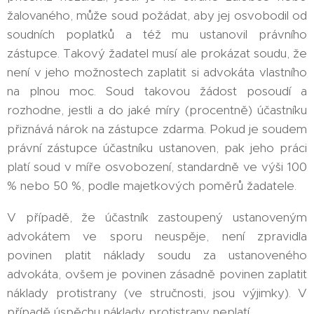
žalovaného, může soud požádat, aby jej osvobodil od
soudních poplatků a též mu ustanovil právního
zástupce. Takový žadatel musí ale prokázat soudu, že
není v jeho možnostech zaplatit si advokáta vlastního
na plnou moc. Soud takovou žádost posoudí a
rozhodne, jestli a do jaké míry (procentně) účastníku
přiznává nárok na zástupce zdarma. Pokud je soudem
právní zástupce účastníku ustanoven, pak jeho práci
platí soud v míře osvobození, standardně ve výši 100
% nebo 50 %, podle majetkových poměrů žadatele.
V případě, že účastník zastoupený ustanoveným
advokátem ve sporu neuspěje, není zpravidla
povinen platit náklady soudu za ustanoveného
advokáta, ovšem je povinen zásadně povinen zaplatit
náklady protistrany (ve stručnosti, jsou výjimky). V
případě úspěchu náklady protistrany neplatí.