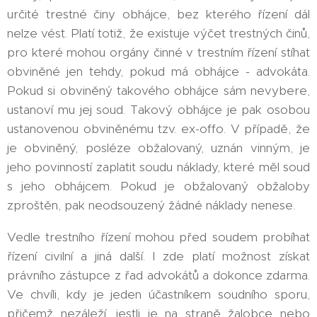
určité trestné činy obhájce, bez kterého řízení dál
nelze vést. Platí totiž, že existuje výčet trestných činů,
pro které mohou orgány činné v trestním řízení stíhat
obviněné jen tehdy, pokud má obhájce - advokáta.
Pokud si obviněný takového obhájce sám nevybere,
ustanoví mu jej soud. Takový obhájce je pak osobou
ustanovenou obviněnému tzv. ex-offo. V případě, že
je obviněný, posléze obžalovaný, uznán vinným, je
jeho povinností zaplatit soudu náklady, které měl soud
s jeho obhájcem. Pokud je obžalovaný obžaloby
zproštěn, pak neodsouzený žádné náklady nenese.
Vedle trestního řízení mohou před soudem probíhat
řízení civilní a jiná další. I zde platí možnost získat
právního zástupce z řad advokátů a dokonce zdarma.
Ve chvíli, kdy je jeden účastníkem soudního sporu,
přičemž nezáleží, jestli je na straně žalobce nebo