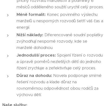
příčiny rozvratu manželství a podmínky 6
měsíců odděleného soužití urychlí celý proces.
Méně formalit:
Konec povinného výslechu
manželů u nesporných rozvodů šetří váš čas a
energii.
Nižší náklady:
Diferencované soudní poplatky
zvýhodňují nesporné rozvody, kde se
manželé dohodnou.
Jednodušší proces:
Spojení řízení o rozvodu
a úpravě poměrů nezletilých dětí do jednoho
řízení zrychluje a zefektivňuje celý proces.
Důraz na dohodu:
Novela podporuje smírné
řešení rozvodu a klade důraz na
rovnoměrnou odpovědnost obou rodičů za
výchovu dětí.
Naše služby: