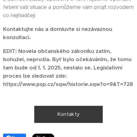
řešení vaší situace a pomůžeme vám projít rozvodem
co nejhladčeji.
Kontaktujte nás a domluvte si nezávaznou
konzultaci.
EDIT: Novela občanského zákoníku zatím,
bohužel, neprošla. Byť bylo očekáváním, že tomu
tam bude od 1. 1. 2025, nestalo se. Legislativní
proces lze sledovat zde:
https://www.psp.cz/sqw/historie.sqw?o=9&T=728
Kontakty