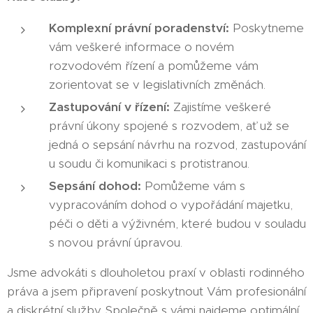
Komplexní právní poradenství:
Poskytneme
vám veškeré informace o novém
rozvodovém řízení a pomůžeme vám
zorientovat se v legislativních změnách.
Zastupování v řízení:
Zajistíme veškeré
právní úkony spojené s rozvodem, ať už se
jedná o sepsání návrhu na rozvod, zastupování
u soudu či komunikaci s protistranou.
Sepsání dohod:
Pomůžeme vám s
vypracováním dohod o vypořádání majetku,
péči o děti a výživném, které budou v souladu
s novou právní úpravou.
Jsme advokáti s dlouholetou praxí v oblasti rodinného
práva a jsem připravení poskytnout Vám profesionální
a diskrétní služby. Společně s vámi najdeme optimální