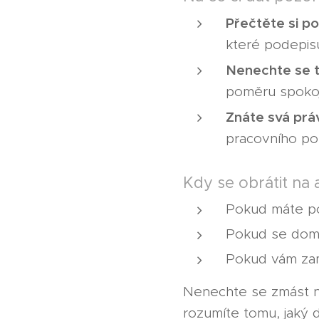
Přečtěte si p
které podepisu
Nenechte se t
poměru spokoje
Znáte svá prá
pracovního po
Kdy se obrátit na
Pokud máte po
Pokud se domn
Pokud vám zam
Nenechte se zmást n
rozumíte tomu, jaký 