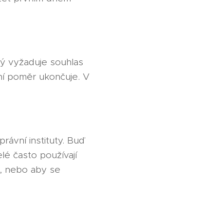
ý vyžaduje souhlas
ní poměr ukončuje. V
ávní instituty. Buď
lé často používají
u, nebo aby se