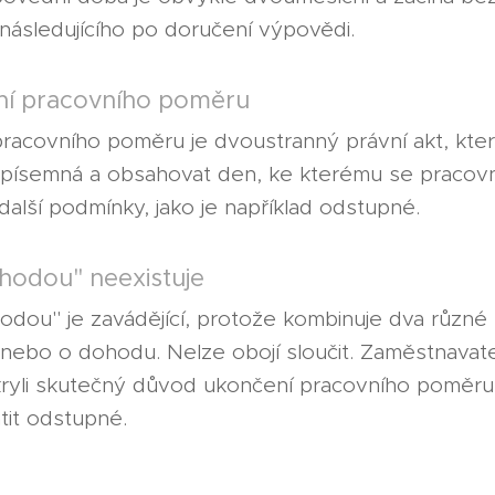
následujícího po doručení výpovědi.
í pracovního poměru
acovního poměru je dvoustranný právní akt, kter
t písemná a obsahovat den, ke kterému se pracov
další podmínky, jako je například odstupné.
hodou" neexistuje
ou" je zavádějící, protože kombinuje dva různé pr
nebo o dohodu. Nelze obojí sloučit. Zaměstnavate
kryli skutečný důvod ukončení pracovního poměr
atit odstupné.