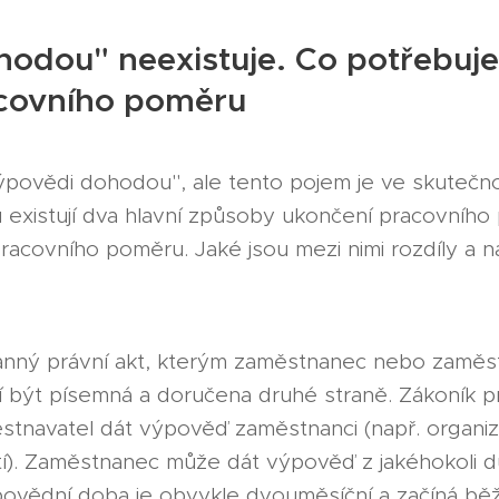
odou" neexistuje. Co potřebuje
covního poměru
povědi dohodou", ale tento pojem je ve skutečno
 existují dva hlavní způsoby ukončení pracovníh
acovního poměru. Jaké jsou mezi nimi rozdíly a na
anný právní akt, kterým zaměstnanec nebo zaměs
 být písemná a doručena druhé straně. Zákoník p
tnavatel dát výpověď zaměstnanci (např. organiz
tí). Zaměstnanec může dát výpověď z jakéhokoli
ovědní doba je obvykle dvouměsíční a začíná bě