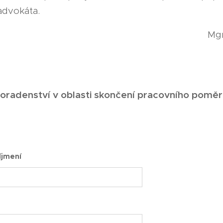
advokáta.
Mgr
poradenství v oblasti skončení pracovního pomě
íjmení