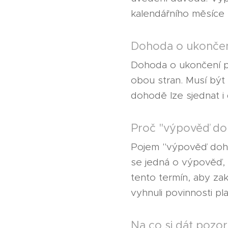
kalendářního měsíce 
Dohoda o ukončen
Dohoda o ukončení pr
obou stran. Musí bý
dohodě lze sjednat i 
Proč "výpověď do
Pojem "výpověď dohod
se jedná o výpověď, 
tento termín, aby za
vyhnuli povinnosti pl
Na co si dát pozor