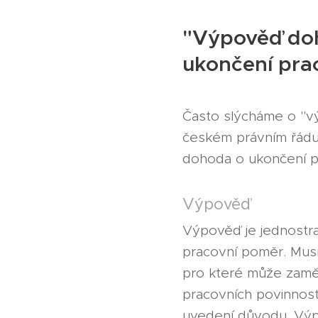
"Výpověď doh
ukončení pra
Často slýcháme o "vý
českém právním řádu
dohoda o ukončení pr
Výpověď
Výpověď je jednostr
pracovní poměr. Musí
pro které může zaměs
pracovních povinnos
uvedení důvodu. Výp