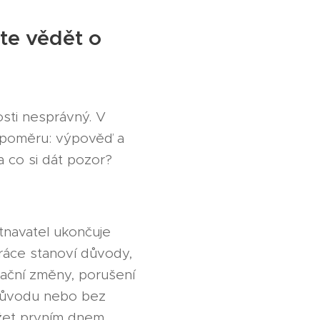
te vědět o
sti nesprávný. V
o poměru: výpověď a
 co si dát pozor?
tnavatel ukončuje
ráce stanoví důvody,
ační změny, porušení
 důvodu nebo bez
žet prvním dnem