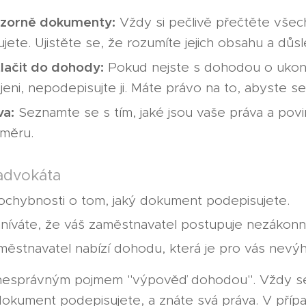
ozorně dokumenty:
Vždy si pečlivě přečtěte vše
jete. Ujistěte se, že rozumíte jejich obsahu a důs
lačit do dohody:
Pokud nejste s dohodou o ukon
ni, nepodepisujte ji. Máte právo na to, abyste se 
va:
Seznamte se s tím, jaké jsou vaše práva a povi
měru.
 advokáta
chybnosti o tom, jaký dokument podepisujete.
íváte, že váš zaměstnavatel postupuje nezákonn
ěstnavatel nabízí dohodu, která je pro vás nevý
esprávným pojmem "výpověď dohodou". Vždy se 
dokument podepisujete, a znáte svá práva. V příp