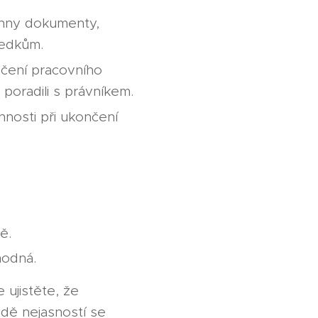
chny dokumenty,
ledkům.
čení pracovního
poradili s právníkem.
nnosti při ukončení
ě.
hodná.
ujistěte, že
adě nejasností se